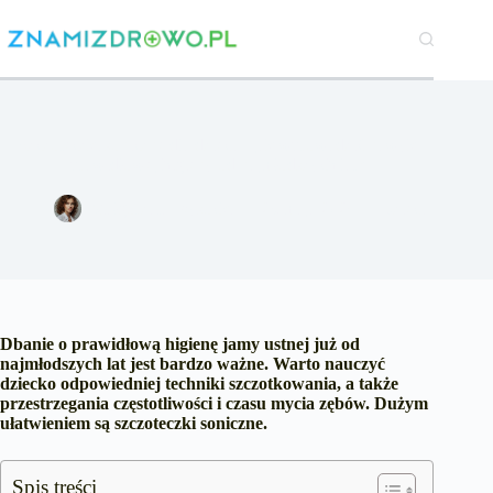
Przejdź
do
treści
Szczoteczki soniczne dla dzieci – jak wprowadzić nawyk
prawidłowej higieny od najmłodszych lat?
Małgorzata Wysocka
28 maja 2024
Dzieci
Dbanie o prawidłową higienę jamy ustnej już od
najmłodszych lat jest bardzo ważne. Warto nauczyć
dziecko odpowiedniej techniki szczotkowania, a także
przestrzegania częstotliwości i czasu mycia zębów. Dużym
ułatwieniem są szczoteczki soniczne.
Spis treści