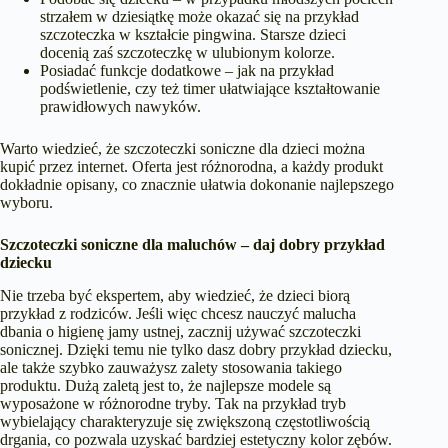
strzałem w dziesiątkę może okazać się na przykład
szczoteczka w kształcie pingwina. Starsze dzieci
docenią zaś szczoteczkę w ulubionym kolorze.
Posiadać funkcje dodatkowe – jak na przykład
podświetlenie, czy też timer ułatwiające kształtowanie
prawidłowych nawyków.
Warto wiedzieć, że
szczoteczki soniczne dla dzieci
można
kupić przez internet. Oferta jest różnorodna, a każdy produkt
dokładnie opisany, co znacznie ułatwia dokonanie najlepszego
wyboru.
Szczoteczki soniczne dla maluchów – daj dobry przykład
dziecku
Nie trzeba być ekspertem, aby wiedzieć, że dzieci biorą
przykład z rodziców. Jeśli więc chcesz nauczyć malucha
dbania o higienę jamy ustnej, zacznij używać szczoteczki
sonicznej. Dzięki temu nie tylko dasz dobry przykład dziecku,
ale także szybko zauważysz zalety stosowania takiego
produktu. Dużą zaletą jest to, że najlepsze modele są
wyposażone w różnorodne tryby. Tak na przykład tryb
wybielający charakteryzuje się zwiększoną częstotliwością
drgania, co pozwala uzyskać bardziej estetyczny kolor zębów.