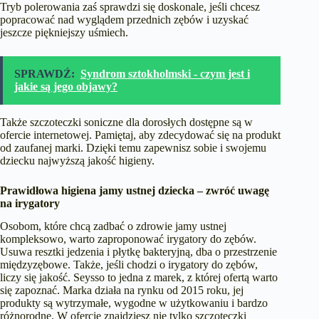
Tryb polerowania zaś sprawdzi się doskonale, jeśli chcesz
popracować nad wyglądem przednich zębów i uzyskać
jeszcze piękniejszy uśmiech.
SPRAWDŹ:
Syndrom sztokholmski - czym jest i
jakie są jego objawy?
Także
szczoteczki soniczne
dla dorosłych dostępne są w
ofercie internetowej. Pamiętaj, aby zdecydować się na produkt
od zaufanej marki. Dzięki temu zapewnisz sobie i swojemu
dziecku najwyższą jakość higieny.
Prawidłowa higiena jamy ustnej dziecka – zwróć uwagę
na irygatory
Osobom, które chcą zadbać o zdrowie jamy ustnej
kompleksowo, warto zaproponować irygatory do zębów.
Usuwa resztki jedzenia i płytkę bakteryjną, dba o przestrzenie
międzyzębowe. Także, jeśli chodzi o
irygatory do zębów
,
liczy się jakość. Seysso to jedna z marek, z której ofertą warto
się zapoznać. Marka działa na rynku od 2015 roku, jej
produkty są wytrzymałe, wygodne w użytkowaniu i bardzo
różnorodne. W ofercie znajdziesz nie tylko szczoteczki