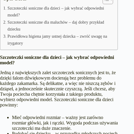
Szczoteczki soniczne dla dzieci – jak wybrać odpowiedni
model?
Szczoteczki soniczne dla maluchów – daj dobry przykład
dziecku
Prawidłowa higiena jamy ustnej dziecka – zwróć uwagę na
irygatory
Szczoteczki soniczne dla dzieci – jak wybrać odpowiedni
model?
Jedną z największych zalet szczoteczek sonicznych jest to, że
dzięki falom dźwiękowym docierają bez problemu do
każdego zakamarka. Są delikatne, a więc nie niszczą zębów i
dziąseł, a jednocześnie skutecznie czyszczą. Jeśli chcesz, aby
Twoja pociecha chętnie korzystała z takiego produktu,
wybierz odpowiedni model. Szczoteczki soniczne dla dzieci
powinny:
Mieć odpowiedni rozmiar – ważny jest zarówno
rozmiar główki, jak i rączki. Wygoda podczas używania
szczoteczki ma duże znaczenie.
Podobać się dziecku – w przypadku młodszych pociech