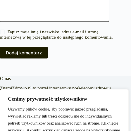
Zapisz moje imię i nazwisko, adres e-mail i stronę
internetową w tej przeglądarce do następnego komentowania.
Dodaj komentarz
O nas
ZnamiZdrowo.pl to portal internetowy poświęcony zdrowiu,
urodzie i stylowi życia. Naszym celem jest dostarczanie
Cenimy prywatność użytkowników
rzetelnych i aktualnych informacji, które wspierają
czytelników w dbaniu o zdrowie fizyczne i psychiczne.
Dbamy o to, aby nasze artykuły były zrozumiałe i dostępne
Używamy plików cookie, aby poprawić jakość przeglądania,
dla każdego, niezależnie od poziomu wiedzy medycznej.
wyświetlać reklamy lub treści dostosowane do indywidualnych
potrzeb użytkowników oraz analizować ruch na stronie. Kliknięcie
przycisku „Akceptuj wszystkie” oznacza zgodę na wykorzystywanie