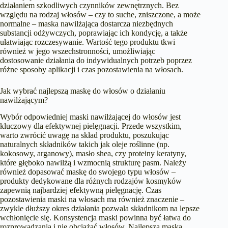
działaniem szkodliwych czynników zewnętrznych. Bez
względu na rodzaj włosów – czy to suche, zniszczone, a może
normalne – maska nawilżająca dostarcza niezbędnych
substancji odżywczych, poprawiając ich kondycję, a także
ułatwiając rozczesywanie. Wartość tego produktu tkwi
również w jego wszechstronności, umożliwiając
dostosowanie działania do indywidualnych potrzeb poprzez
różne sposoby aplikacji i czas pozostawienia na włosach.
Jak wybrać najlepszą maskę do włosów o działaniu
nawilżającym?
Wybór odpowiedniej maski nawilżającej do włosów jest
kluczowy dla efektywnej pielęgnacji. Przede wszystkim,
warto zwrócić uwagę na skład produktu, poszukując
naturalnych składników takich jak oleje roślinne (np.
kokosowy, arganowy), masło shea, czy proteiny keratyny,
które głęboko nawilżą i wzmocnią strukturę pasm. Należy
również dopasować maskę do swojego typu włosów –
produkty dedykowane dla różnych rodzajów kosmyków
zapewnią najbardziej efektywną pielęgnację. Czas
pozostawienia maski na włosach ma również znaczenie –
zwykle dłuższy okres działania pozwala składnikom na lepsze
wchłonięcie się. Konsystencja maski powinna być łatwa do
rozprowadzania i nie obciążać włosów.
Najlepsza maska