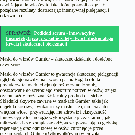
nawilżająca do włosów
to taka, która pozwoli osiągnąć
pożądane rezultaty, dostarczając intensywnej pielęgnacji i
odżywienia.
SPRAWDŹ:
Podkład serum - innowacyjny
kosmetyk, łączący w sobie zalety dwóch doskonałego
krycia i skutecznej pielęgnacji
Maski do włosów Garnier – skuteczne działanie i dogłębne
nawilżenie
Maski do włosów Garnier to gwarancja skutecznej pielęgnacji
i głębokiego nawilżenia Twoich pasm. Bogata oferta
produktów tej marki obejmuje różnorodne formuły,
dostosowane do szerokiego spektrum potrzeb włosów, dzięki
czemu każdy może znaleźć idealny produkt dla siebie.
Składniki aktywne zawarte w maskach Garnier, takie jak
olejek kokosowy, awokado czy masło shea, docierają do
wnętrza włosa, przywracając mu zdrowie i elastyczność.
Innowacyjne technologie wykorzystane przez Garnier, jak
mikro-olejki czy kompleksy odżywcze, pozwalają na głęboką
regenerację oraz odbudowę włosów, chroniąc je przed
uszkodzeniami. Opinie użytkowników potwierdzają