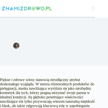
Przejdź
do
treści
Maska nawilżająca do włosów – niezbędny kosmetyk dla
pięknych i zdrowych pasm
Katarzyna Kowalczyk
18 sierpnia 2023
Uroda
4 komentarze
Piękne i zdrowe włosy stanowią nieodłączny atrybut
doskonałego wyglądu. W morzu różnorodnych produktów do
pielęgnacji, maska nawilżająca wyróżnia się jako niezbędny
kosmetyk dla tych, którzy pragną utrzymać swoje pasma w
idealnej kondycji. Jej głęboko penetrujące właściwości
nawilżające nie tylko przywracają włosom naturalną miękkość
i blask, ale także odgrywają kluczową rolę w zapobieganiu