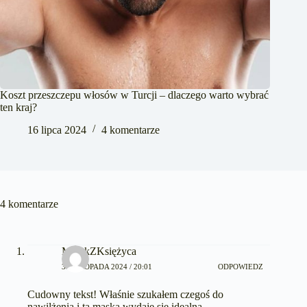
Koszt przeszczepu włosów w Turcji – dlaczego warto wybrać
ten kraj?
16 lipca 2024
4 komentarze
4 komentarze
MarekZKsiężyca
3 LISTOPADA 2024 / 20:01
ODPOWIEDZ
Cudowny tekst! Właśnie szukałem czegoś do
nawilżenia i ta maska wydaje się idealna.