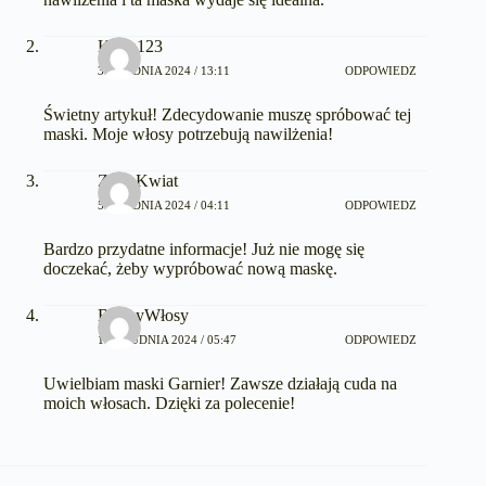
Kasia123
3 GRUDNIA 2024 / 13:11
ODPOWIEDZ
Świetny artykuł! Zdecydowanie muszę spróbować tej
maski. Moje włosy potrzebują nawilżenia!
ZosiaKwiat
5 GRUDNIA 2024 / 04:11
ODPOWIEDZ
Bardzo przydatne informacje! Już nie mogę się
doczekać, żeby wypróbować nową maskę.
BobbyWłosy
10 GRUDNIA 2024 / 05:47
ODPOWIEDZ
Uwielbiam maski Garnier! Zawsze działają cuda na
moich włosach. Dzięki za polecenie!